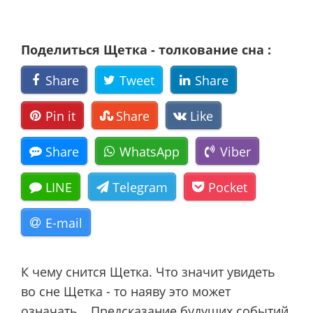
Поделиться Щетка - толкование сна :
Share
Tweet
Share
Pin it
Share
Like
Share
WhatsApp
Viber
LINE
Telegram
Pocket
E-mail
К чему снится Щетка. Что значит увидеть
во сне Щетка - то наяву это может
означать… Предсказание будущих событий