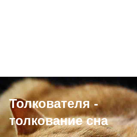
Толкователя -
толкование сна