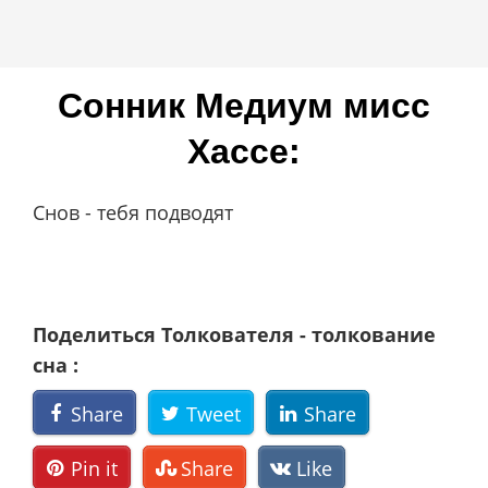
Сонник Мeдиyм миcc
Xacce:
Снов - тебя подводят
Поделиться Толкователя - толкование
сна :
Share
Tweet
Share
Pin it
Share
Like