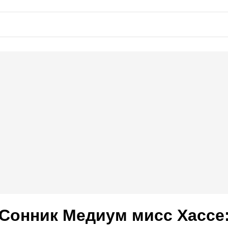
Сонник Мeдиyм миcc Xacce