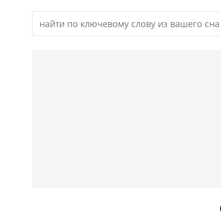
Search
for: