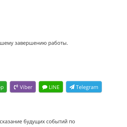
орошему завершению работы.
pp
Viber
LINE
Telegram
едсказание будущих событий по