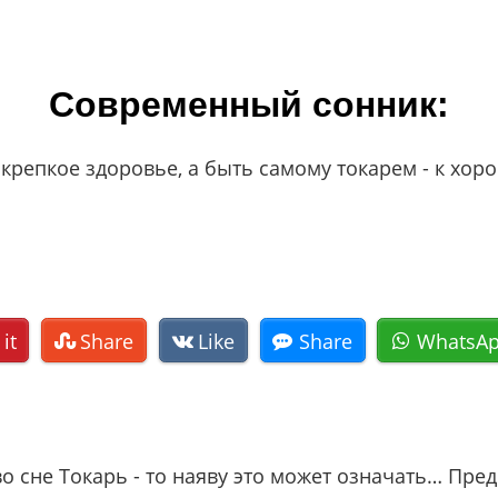
Современный сонник:
м крепкое здоровье, а быть самому токарем - к х
 it
Share
Like
Share
WhatsA
 во сне Токарь - то наяву это может означать… Пр